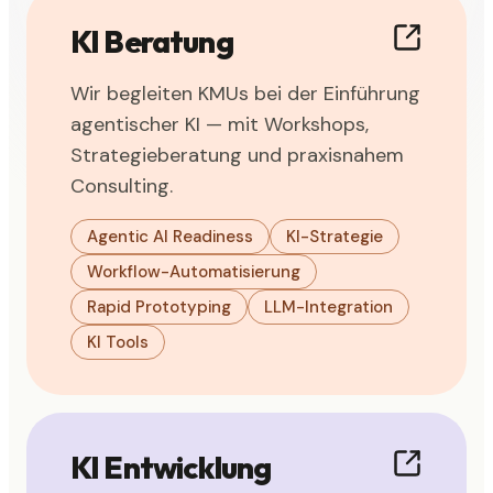
KI Beratung
Wir begleiten KMUs bei der Einführung
agentischer KI — mit Workshops,
Strategieberatung und praxisnahem
Consulting.
Agentic AI Readiness
KI-Strategie
Workflow-Automatisierung
Rapid Prototyping
LLM-Integration
KI Tools
KI Entwicklung